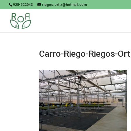
925-522043
riegos.ortiz@hotmail.com
Carro-Riego-Riegos-Ort