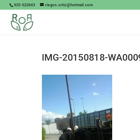
925-522043
riegos.ortiz@hotmail.com
IMG-20150818-WA000